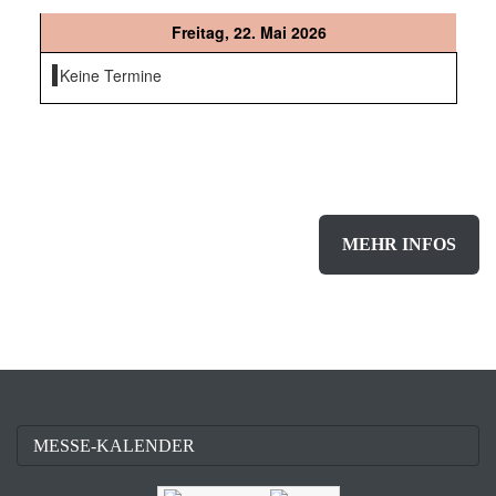
Freitag, 22. Mai 2026
Keine Termine
Sie sind
Aussteller
und
MEHR INFOS
möchten weitere Informationen
zu einer der nächsten stattfindenden Messen?
MESSE-KALENDER