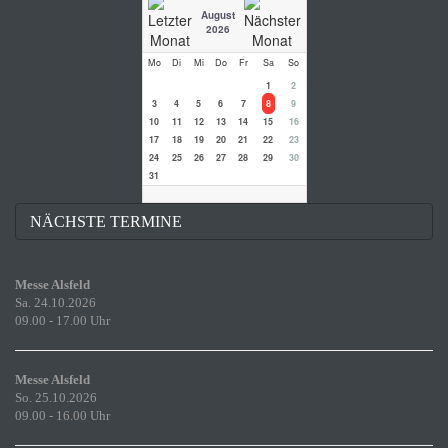
August
2026
Mo
Di
Mi
Do
Fr
Sa
So
1
2
3
4
5
6
7
8
9
10
11
12
13
14
15
16
17
18
19
20
21
22
23
24
25
26
27
28
29
30
31
NÄCHSTE TERMINE
Messe Alsfeld
Sa. 24.10.2026
09.00 - 17.00 Uhr
Messe Alsfeld
So. 25.10.2026
09.00 - 16.00 Uhr